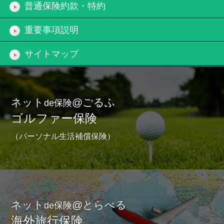
普通保険約款・特約
重要事項説明
サイトマップ
ネット
@ごるふ
de保険
ゴルファー保険
（パーソナル生活補償保険）
ネット
@とらべる
de保険
海外旅行保険